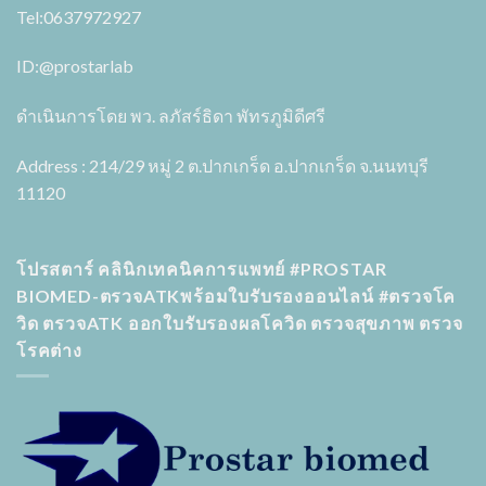
Tel:0637972927
ID:
@prostarlab
ดำเนินการโดย พว. ลภัสร์ธิดา พัทรภูมิดีศรี
Address : 214/29 หมู่ 2 ต.ปากเกร็ด อ.ปากเกร็ด จ.นนทบุรี
11120
โปรสตาร์ คลินิกเทคนิคการแพทย์ #PROSTAR
BIOMED-ตรวจATKพร้อมใบรับรองออนไลน์ #ตรวจโค
วิด ตรวจATK ออกใบรับรองผลโควิด ตรวจสุขภาพ ตรวจ
โรคต่าง