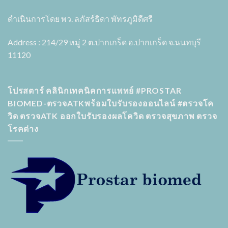
ดำเนินการโดย พว. ลภัสร์ธิดา พัทรภูมิดีศรี
Address : 214/29 หมู่ 2 ต.ปากเกร็ด อ.ปากเกร็ด จ.นนทบุรี
11120
โปรสตาร์ คลินิกเทคนิคการแพทย์ #PROSTAR
BIOMED-ตรวจATKพร้อมใบรับรองออนไลน์ #ตรวจโค
วิด ตรวจATK ออกใบรับรองผลโควิด ตรวจสุขภาพ ตรวจ
โรคต่าง