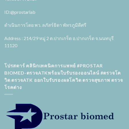
ID:
@prostarlab
ดำเนินการโดย พว. ลภัสร์ธิดา พัทรภูมิดีศรี
Address : 214/29 หมู่ 2 ต.ปากเกร็ด อ.ปากเกร็ด จ.นนทบุรี
11120
โปรสตาร์ คลินิกเทคนิคการแพทย์ #PROSTAR
BIOMED-ตรวจATKพร้อมใบรับรองออนไลน์ #ตรวจโค
วิด ตรวจATK ออกใบรับรองผลโควิด ตรวจสุขภาพ ตรวจ
โรคต่าง